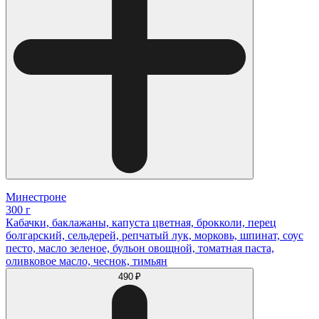
Минестроне
300 г
Кабачки, баклажаны, капуста цветная, брокколи, перец
болгарский, сельдерей, репчатый лук, морковь, шпинат, соус
песто, масло зеленое, бульон овощной, томатная паста,
оливковое масло, чеснок, тимьян
490 ₽