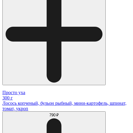
Просто уха
300 г
Лосось копченый, бульон рыбный, мини-картофель, шпинат,
томат, укроп
790 ₽