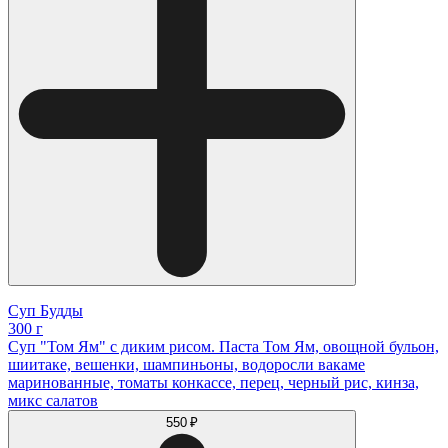
Суп Будды
300 г
Суп "Том Ям" с диким рисом. Паста Том Ям, овощной бульон,
шиитаке, вешенки, шампиньоны, водоросли вакаме
маринованные, томаты конкассе, перец, черный рис, кинза,
микс салатов
550 ₽