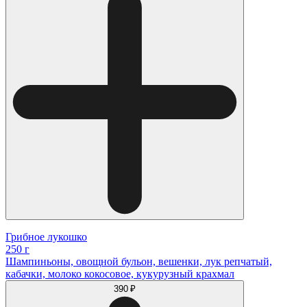
Грибное лукошко
250 г
Шампиньоны, овощной бульон, вешенки, лук репчатый,
кабачки, молоко кокосовое, кукурузный крахмал
390 ₽