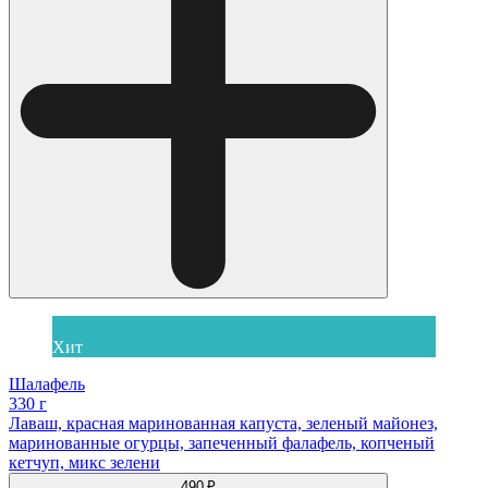
Хит
Шалафель
330 г
Лаваш, красная маринованная капуста, зеленый майонез,
маринованные огурцы, запеченный фалафель, копченый
кетчуп, микс зелени
490 ₽