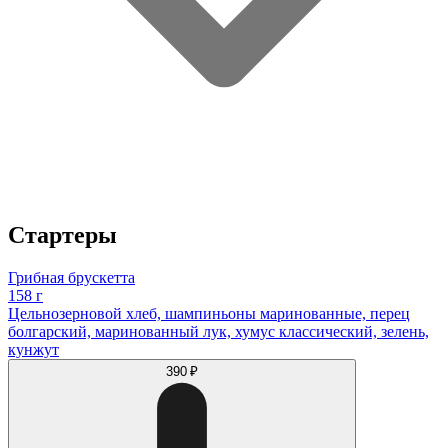
Стартеры
Грибная брускетта
158 г
Цельнозерновой хлеб, шампиньоны маринованные, перец
болгарский, маринованный лук, хумус классический, зелень,
кунжут
390 ₽