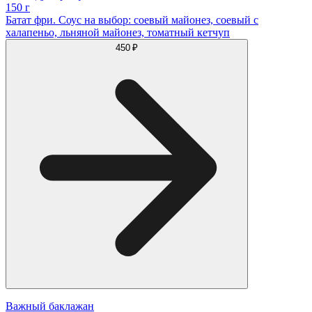
150 г
Батат фри. Соус на выбор: соевый майонез, соевый с
халапеньо, льняной майонез, томатный кетчуп
450 ₽
Важный баклажан