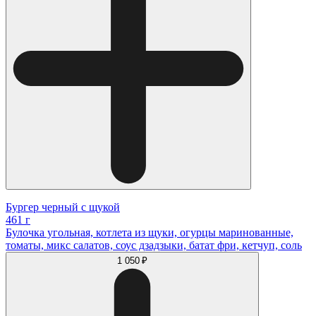
Бургер черный с щукой
461 г
Булочка угольная, котлета из щуки, огурцы маринованные,
томаты, микс салатов, соус дзадзыки, батат фри, кетчуп, соль
1 050 ₽