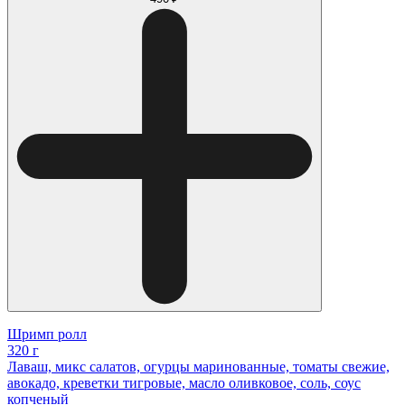
Шримп ролл
320 г
Лаваш, микс салатов, огурцы маринованные, томаты свежие,
авокадо, креветки тигровые, масло оливковое, соль, соус
копченый