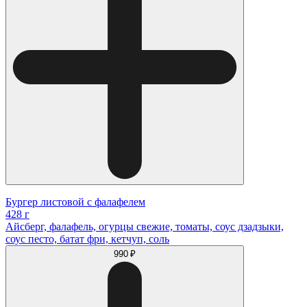
Бургер листовой с фалафелем
428 г
Айсберг, фалафель, огурцы свежие, томаты, соус дзадзыки,
соус песто, батат фри, кетчуп, соль
990 ₽