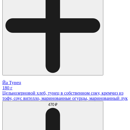
Йа Тунец
180 г
Цельнозерновой хлеб, тунец в собственном соку, кремчиз из
тофу, соус вителло, маринованные огурцы, маринованный лук
470 ₽