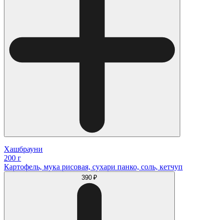
Хашбрауни
200 г
Картофель, мука рисовая, сухари панко, соль, кетчуп
390 ₽