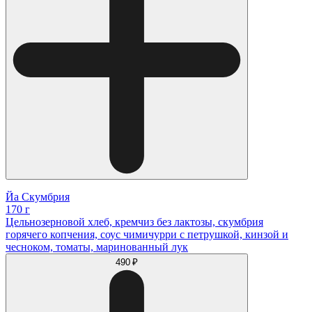
Йа Скумбрия
170 г
Цельнозерновой хлеб, кремчиз без лактозы, скумбрия
горячего копчения, соус чимичурри с петрушкой, кинзой и
чесноком, томаты, маринованный лук
490 ₽