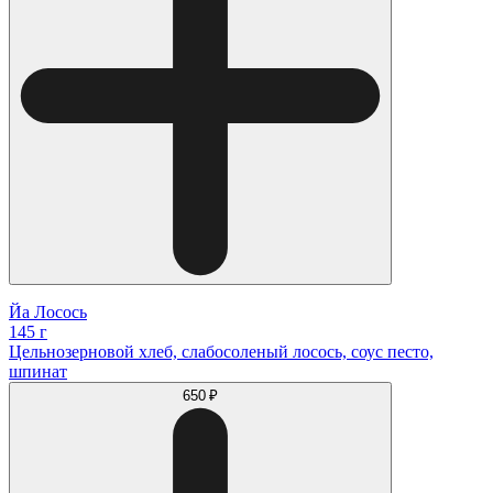
Йа Лосось
145 г
Цельнозерновой хлеб, слабосоленый лосось, соус песто,
шпинат
650 ₽